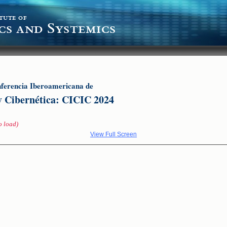
tute of
cs and Systemics
ferencia Iberoamericana de
y Cibernética: CICIC 2024
o load)
View Full Screen